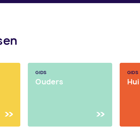
sen
GIDS
GIDS
Ouders
Hui