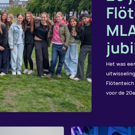
Flö
MLA
jub
Het was een
uitwisselin
Flötenteich
voor de 20e