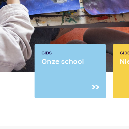
GIDS
GID
Onze school
Ni