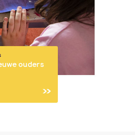
S
euwe ouders