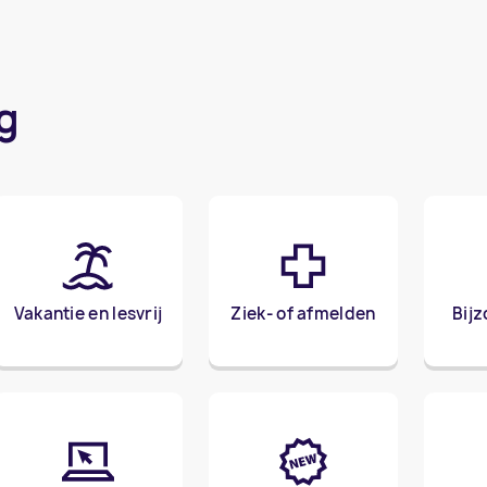
g
Vakantie en lesvrij
Ziek- of afmelden
Bijz