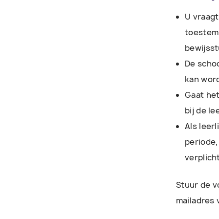
U vraagt
toestemm
bewijsst
De schoo
kan wor
Gaat het
bij de l
Als leer
periode,
verplich
Stuur de v
mailadres 