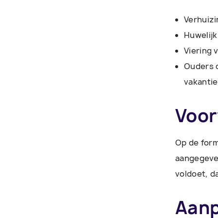
Verhuizi
Huwelijk
Viering 
Ouders d
vakanti
Voo
Op de form
aangegeven
voldoet, d
Aan