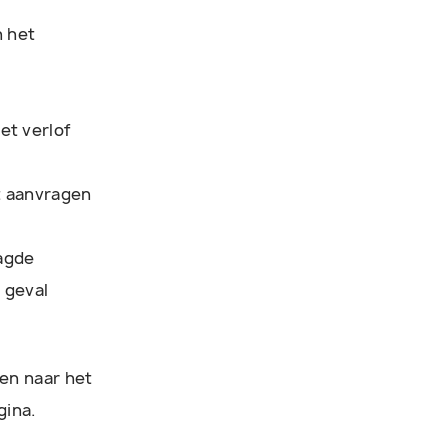
n het
et verlof
t aanvragen
aagde
t geval
ken naar het
gina.