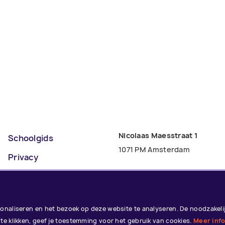
Nicolaas Maesstraat 1
Schoolgids
1071 PM Amsterdam
Privacy
Alumni
Van Ostadestraat 103
1072 ST Amsterdam
Vacatures
naliseren en het bezoek op deze website te analyseren. De noodzakelijk
Contact
te klikken, geef je toestemming voor het gebruik van cookies.
Meer inf