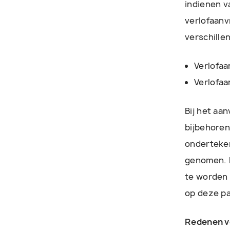
indienen v
verlofaanv
verschille
Verlofa
Verlofaa
Bij het aan
bijbehoren
onderteken
genomen. H
te worden 
op deze pa
Redenen vo