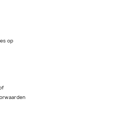
ies op
of
oorwaarden