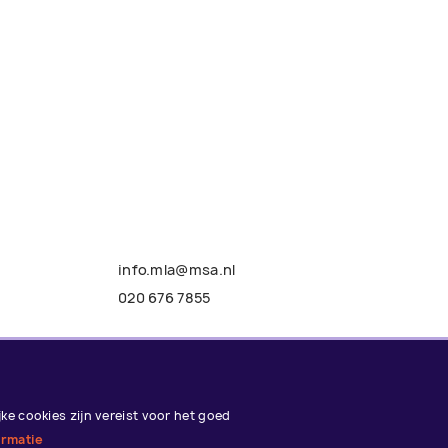
info.mla@msa.nl
020 676 7855
Website door
Oberon
.
e cookies zijn vereist voor het goed
ormatie