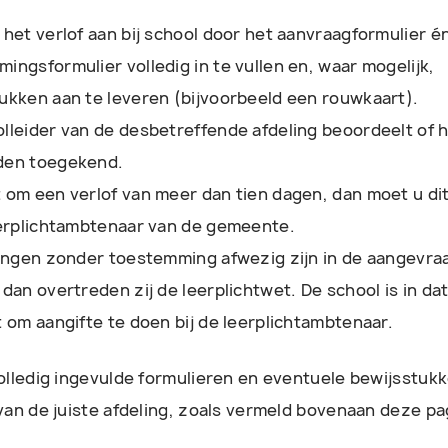
 het verlof aan bij school door het aanvraagformulier é
ingsformulier volledig in te vullen en, waar mogelijk,
ukken aan te leveren (bijvoorbeeld een rouwkaart).
lleider van de desbetreffende afdeling beoordeelt of h
den toegekend.
 om een verlof van meer dan tien dagen, dan moet u di
eerplichtambtenaar van de gemeente.
lingen zonder toestemming afwezig zijn in de aangevr
 dan overtreden zij de leerplichtwet. De school is in da
t om aangifte te doen bij de leerplichtambtenaar.
olledig ingevulde formulieren en eventuele bewijsstuk
van de juiste afdeling, zoals vermeld bovenaan deze pa